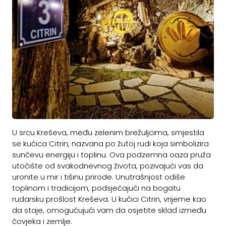
U srcu Kreševa, među zelenim brežuljcima, smjestila
se kućica Citrin, nazvana po žutoj rudi koja simbolizira
sunčevu energiju i toplinu. Ova podzemna oaza pruža
utočište od svakodnevnog života, pozivajući vas da
uronite u mir i tišinu prirode. Unutrašnjost odiše
toplinom i tradicijom, podsjećajući na bogatu
rudarsku prošlost Kreševa. U kućici Citrin, vrijeme kao
da staje, omogućujući vam da osjetite sklad između
čovjeka i zemlje.